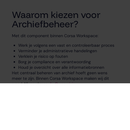
Waarom kiezen voor
Archiefbeheer?
Met dit component binnen Corsa Workspace:
Werk je volgens een vast en controleerbaar proces
Verminder je administratieve handelingen
Verklein je risico op fouten
Borg je compliance en verantwoording
Houd je overzicht over alle informatiebronnen
Het centraal beheren van archief hoeft geen wens
meer te zijn. Binnen Corsa Workspace maken wij dit
waar! Alles volgens
de Corsa visie
.