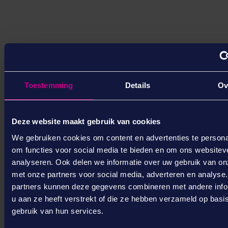
Toestemming
Details
Ov
Deze website maakt gebruik van cookies
We gebruiken cookies om content en advertenties te persona
om functies voor social media te bieden en om ons websitev
Corsa Archiefbeheer
analyseren. Ook delen we informatie over uw gebruik van on
Archiefbeheer over al je
met onze partners voor social media, adverteren en analyse
bronnen. In één proces.​
partners kunnen deze gegevens combineren met andere info
u aan ze heeft verstrekt of die ze hebben verzameld op basi
Met Archiefbeheer in Corsa Workspace
gebruik van hun services.
richt je vernietigen en opschonen
centraal en geautomatiseerd in.