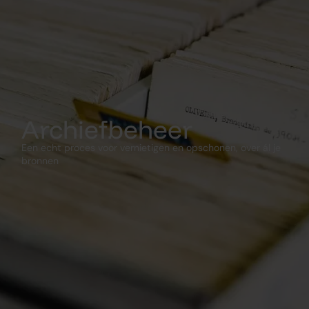
Archiefbeheer
Een echt proces voor vernietigen en opschonen, over ál je
bronnen