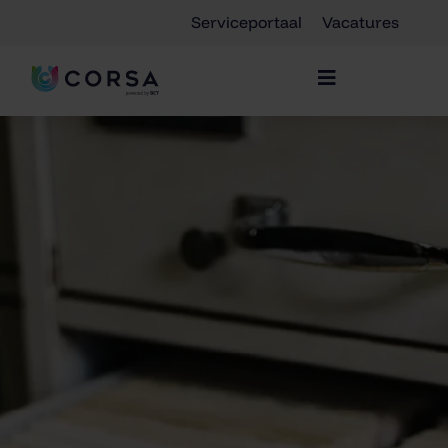
Serviceportaal
Vacatures
Home
»
Oplossingen
»
Archiefbeheer