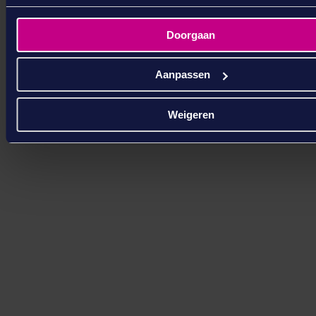
Geen losse Excel-lijsten, maar één
workflow waarin recordmanager en
Doorgaan
proceseigenaar samenwerken. Volledig
digitaal en aantoonbaar compliant.
Aanpassen
Weigeren