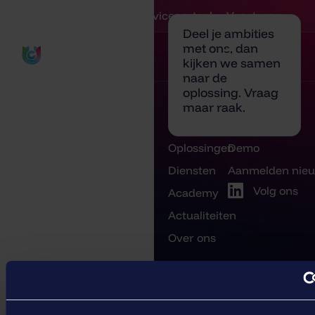
Serviceportaal
Vacatures
Deel je ambities
met ons, dan
kijken we samen
naar de
oplossing.
Vraag
maar raak.
Oplossingen
Demo
Diensten
Aanmelden nieu
Volg ons
Academy
Actualiteiten
Over ons
© 2026 BCT. Alle rechten
Pr
voorbehouden.